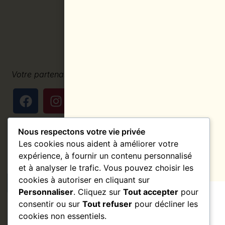
Votre partenaire professionnel pour vos ouvertures &
fermetures
Nous respectons votre vie privée
L'entreprise
Les cookies nous aident à améliorer votre
Mentions légales
Nous découvrir
expérience, à fournir un contenu personnalisé
Service après-vente
et à analyser le trafic. Vous pouvez choisir les
cookies à autoriser en cliquant sur
Personnaliser
. Cliquez sur
Tout accepter
pour
consentir ou sur
Tout refuser
pour décliner les
cookies non essentiels.