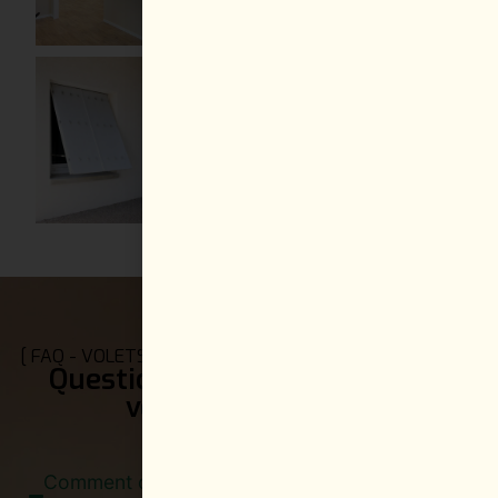
[ FAQ - VOLETS BATTANTS, COULISSANTS, PERSIENNES ]
Questions fréquentes sur nos
volets sur-mesure
Comment choisir entre volets battants,