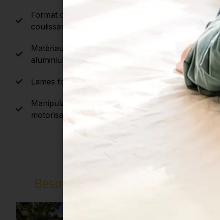
Format compact, repli en accordéon ou
coulissant
Matériaux : PVC (léger, économique) ou
aluminium (plus robuste)
Lames fixes selon modèles
Manipulation manuelle uniquement (non
motorisables)
Besoin d'inspiration ?
Voici
quelques réalisations
Conseil clair et local :