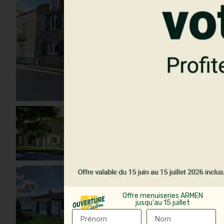
motorisation/domotique
possible
Suivi serein : devis
transparent, délais
annoncés, garanties
claires, SAV réactif
Personnaliser vos
volets - Retour
sous 48h
Offre menuiseries ARMEN
jusqu'au 15 juillet