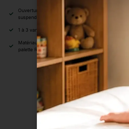
Ouverture latérale sur rail (au sol ou
suspendu)
1 à 3 vantaux selon largeur de baie
Matériau : aluminium thermolaqué (large
palette RAL)
PERSIENNES