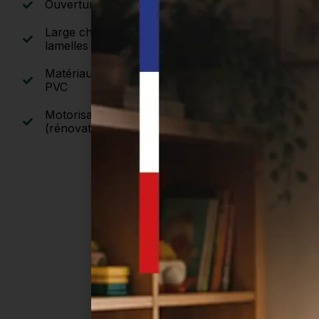
Ouverture vers l'extérieur (1 ou 2 vantaux)
Large choix de remplissages : pleins ou
lamelles fixes
Matériaux : aluminium (thermolaqué RAL) ou
PVC
Motorisation possible : système Somfy
(rénovation ou neuf)
COULISSANT