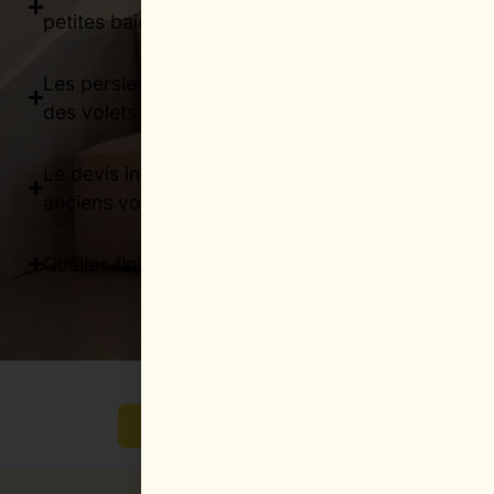
petites baies ?
Les persiennes protègent-elles autant que
des volets pleins ?
Le devis inclut-il la dépose et l'évacuation des
anciens volets ?
Quelles finitions et couleurs sont disponibles ?
Un projet de rénovation à venir ?
Profitez d'un devis gratuit