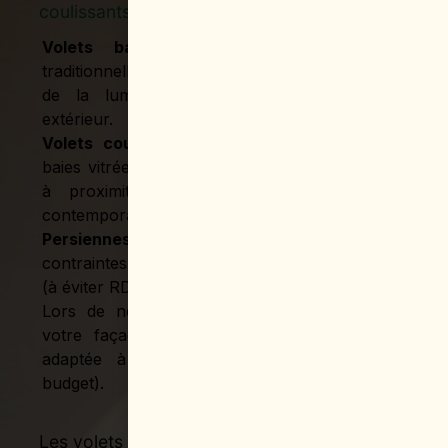
coulissants et persiennes ?
Volets battants
: idéals pour maisons
traditionnelles, recherche d’authenticité, maîtrise
de la lumière. Nécessitent un débattement
extérieur.
Volets coulissants
: privilégiés pour grandes
baies vitrées, architectures modernes, terrasses
à proximité (pas de débattement). Design
contemporain.
Persiennes
: solution légère pour étages, zones
contraintes, petites fenêtres. Protection moindre
(à éviter RDC exposé).
Lors de notre
visite gratuite
, nous étudions
votre façade et vous conseillons la solution
adaptée à votre situation (exposition, PLU,
budget).
Les volets coulissants conviennent-ils aux