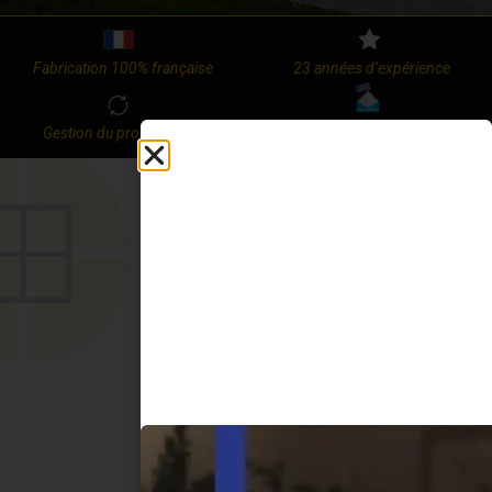
Fabrication 100% française
23 années d’expérience
Gestion du projet de A à Z
Certifié RGE + Garantie
BATTANT