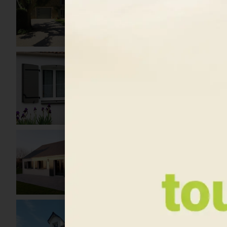
choix guidés, teintes
et styles conformes
au PLU/ABF
Sur-mesure maîtrisé :
prise de cotes chez
vous, plans de
validation, fabrication
suivie
Pose soignée :
poseurs qualifiés,
chantier protégé,
finitions impeccables
Durabilité et confort :
matériaux éprouvés,
sécurité renforcée,